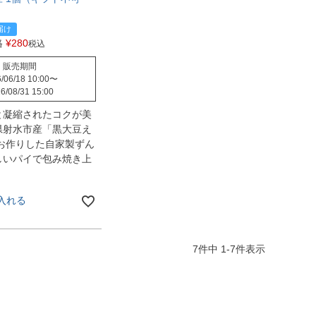
届け
格
¥
280
税込
販売期間
/06/18 10:00
〜
6/08/31 15:00
と凝縮されたコクが美
県射水市産「黒大豆え
 お作りした自家製ずん
しいパイで包み焼き上
入れる
7
件中
1
-
7
件表示