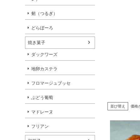
剱（つるぎ）
どらぼーろ
焼き菓子
ダックワーズ
地卵カステラ
フロマージュブッセ
ぶどう葡萄
並び替え
価格
マドレーヌ
フリアン