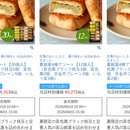
、夏の味わいを詰め合わ
定番のおいしさと、夏の味わいを詰め合わ
定番のおいしさ
せました
せました
ート【20個入】
夏銘菓4種アソート【12個入】
夏銘菓4種ア
ク枝豆5個、富也
（富也萬ブラック枝豆3個、富也
也萬ブラック
プレーン5個、いも
萬3個、甘金丹プレーン3個、いも
個、甘金丹
う富3個）
富2個）
クール便でお届け
クール便でお
5,313
当店特別価格
¥
3,272
当店特別価
税込
税込
売期間
販売期間
/18 10:00
〜
2026/06/18 10:00
〜
2026
8/31 15:00
2026/08/31 15:00
202
萬ブラック枝豆と定
夏限定の富也萬ブラック枝豆と定
夏限定の富
銘菓を詰め合わせま
番人気の富山銘菓を詰め合わせま
番人気の富