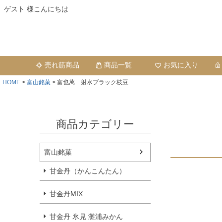
ゲスト 様こんにちは
売れ筋商品
商品一覧
お気に入り
HOME
富山銘菓
富也萬 射水ブラック枝豆
商品カテゴリー
富山銘菓
甘金丹（かんこんたん）
甘金丹MIX
甘金丹 氷見 灘浦みかん