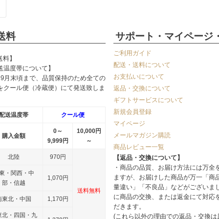
送料
サポート・マイページ
ご利用ガイド
送料】
配送・送料について
送温度帯について】
お支払いについて
～9月末頃まで、品質保持のため全ての
をクール便（冷蔵便）にて発送致しま
返品・交換について
ギフトサービスについて
新規会員登録
配送温度帯
クール便
マイページ
0～
10,000円
メールマガジン購読
購入金額
9,999円
～
商品レビュー一覧
北陸
970円
【返品・交換について】
・商品の品質、お届け方法には万全
東・関西・中
ますが、お届けした商品が万一「商
1,070円
部・信越
量違い」「不良品」などがございま
送料無料
に商品の交換、または返金にて対応
南東北・中国
1,170円
だきます。
東北・四国・九
(これら以外の理由での返品・交換は