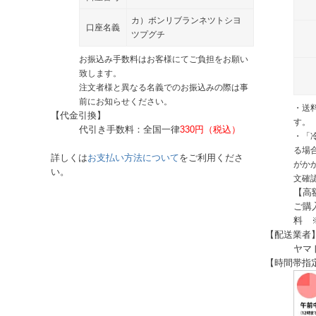
カ）ボンリブランネツトシヨ
口座名義
ツプグチ
お振込み手数料はお客様にてご負担をお願い
致します。
注文者様と異なる名義でのお振込みの際は事
前にお知らせください。
・送
【代金引換】
す。
代引き手数料：全国一律
330円（税込）
・「
る場
詳しくは
お支払い方法について
をご利用くださ
がか
い。
文確
【高
ご購
料 
【配送業者
ヤマ
【時間帯指