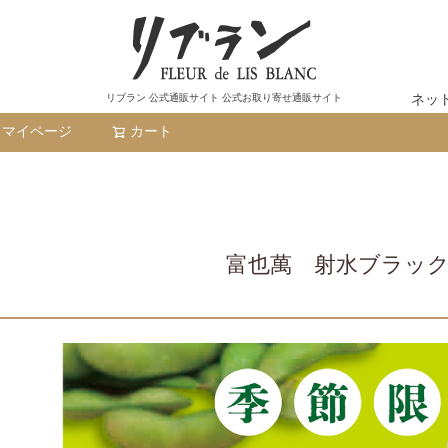
ネッ
リブラン 公式通販サイト 公式お取り寄せ通販サイト
マイページ
カート
検索
富也萬 射水ブラッ