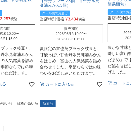
2個、甘金丹氷見
甘金丹プレーン3個、甘金丹氷見
簡易梱包）
）
灘浦みかん3個）
クール便でお
クール便でお届け
当店特別価
2,257
当店特別価格
¥
3,434
税込
税込
売期間
販売期間
2026
/18 10:00
〜
2026/06/18 10:00
〜
202
8/31 15:00
2026/08/31 15:00
豊かな甘味
萬ブラック枝豆と、
夏限定の富也萬ブラック枝豆と、
味しい富山
金丹氷見灘浦みかん
甘酸っぱい甘金丹氷見灘浦みかん
だまめ」で
山の人気銘菓を詰め
をはじめ、富山の人気銘菓を詰め
だ餡を香ば
。季節ならではの味
合わせました。季節ならではの味
げました。
みいただけます。
わいをお楽しみいただけます。
カートに
れる
カートに入れる
が安い順
価格が高い順
新着順