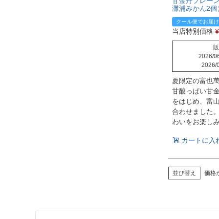
甘金丹プレーン
灘浦みかん2個
クール便でお届け
当店特別価格
¥
販
2026/06
2026/0
夏限定の富也
甘酸っぱい甘
をはじめ、富
合わせました
わいをお楽し
カートに入
並び替え
価格