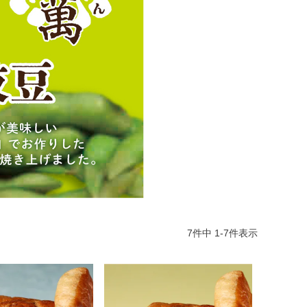
7
件中
1
-
7
件表示