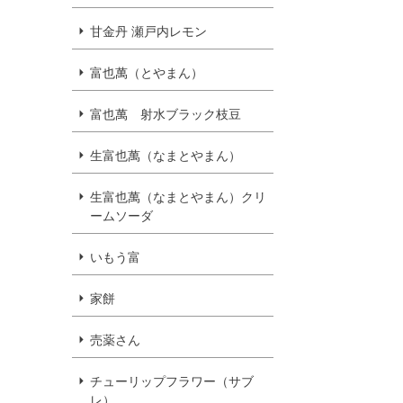
甘金丹 瀬戸内レモン
富也萬（とやまん）
富也萬 射水ブラック枝豆
生富也萬（なまとやまん）
生富也萬（なまとやまん）クリ
ームソーダ
いもう富
家餅
売薬さん
チューリップフラワー（サブ
レ）