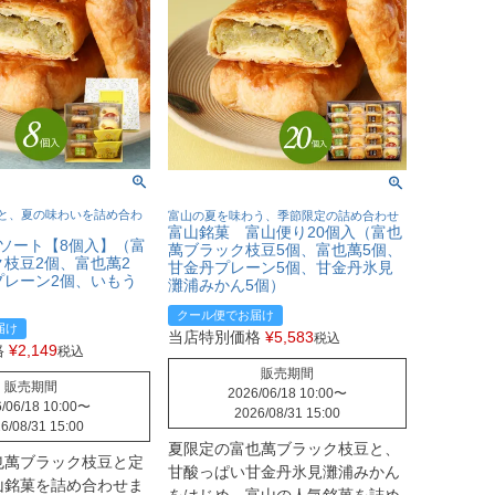
と、夏の味わいを詰め合わ
富山の夏を味わう、季節限定の詰め合わせ
富山銘菓 富山便り20個入（富也
ソート【8個入】（富
萬ブラック枝豆5個、富也萬5個、
枝豆2個、富也萬2
甘金丹プレーン5個、甘金丹氷見
プレーン2個、いもう
灘浦みかん5個）
クール便でお届け
届け
当店特別価格
¥
5,583
税込
格
¥
2,149
税込
販売期間
販売期間
2026/06/18 10:00
〜
/06/18 10:00
〜
2026/08/31 15:00
6/08/31 15:00
夏限定の富也萬ブラック枝豆と、
也萬ブラック枝豆と定
甘酸っぱい甘金丹氷見灘浦みかん
山銘菓を詰め合わせま
をはじめ、富山の人気銘菓を詰め