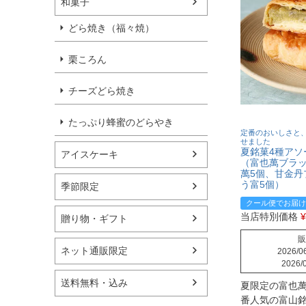
和菓子
どら焼き（福々焼）
栗ころん
チーズどら焼き
たっぷり蜂蜜のどらやき
定番のおいしさと
せました
夏銘菓4種アソ
アイスケーキ
（富也萬ブラッ
萬5個、甘金丹
う富5個）
季節限定
クール便でお届け
当店特別価格
¥
贈り物・ギフト
販
ネット通販限定
2026/06
2026/0
送料無料・込み
夏限定の富也
番人気の富山