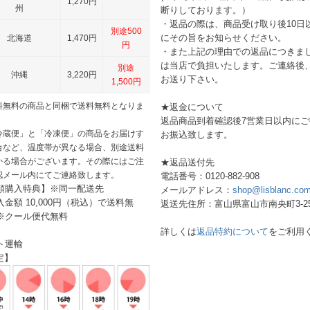
1,270円
州
断りしております。）
・返品の際は、商品受け取り後10日
別途500
にその旨をお知らせください。
北海道
1,470円
円
・また上記の理由での返品につきま
は当店で負担いたします。ご連絡後
別途
沖縄
3,220円
お送り下さい。
1,500円
料無料の商品と同梱で送料無料となりま
★返金について
返品商品到着確認後7営業日以内に
冷蔵便」と「冷凍便」の商品をお届けす
お振込致します。
合など、温度帯が異なる場合、別途送料
かる場合がございます。その際にはご注
★返品送付先
認メール内にてご連絡致します。
電話番号：0120-882-908
額購入特典】※同一配送先
メールアドレス：
shop@lisblanc.co
入金額 10,000円（税込）で送料無
返送先住所：富山県富山市南央町3-2
※クール便代無料
】
詳しくは
返品特約について
をご利用
ト運輸
定】