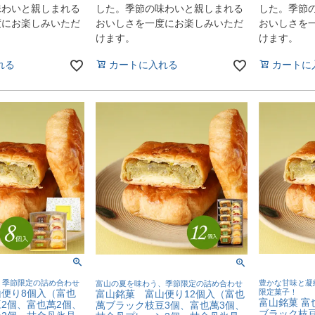
味わいと親しまれる
した。季節の味わいと親しまれる
した。季節
度にお楽しみいただ
おいしさを一度にお楽しみいただ
おいしさを
けます。
けます。
れる
カートに入れる
カートに
、季節限定の詰め合わせ
豊かな甘味と凝
富山の夏を味わう、季節限定の詰め合わせ
便り8個入（富也
限定菓子！
富山銘菓 富山便り12個入（富也
富山銘菓 
2個、富也萬2個、
萬ブラック枝豆3個、富也萬3個、
ブラック枝豆