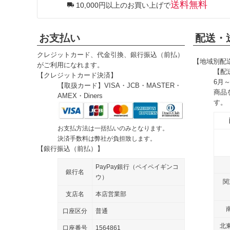
送料無料
10,000円以上のお買い上げで
お支払い
配送・
クレジットカード、代金引換、銀行振込（前払）
【地域別配
がご利用になれます。
【配
【クレジットカード決済】
6月
【取扱カード】VISA・JCB・MASTER・
商品
AMEX・Diners
す。
お支払方法は一括払いのみとなります。
決済手数料は弊社が負担致します。
【銀行振込（前払）】
PayPay銀行（ペイペイギンコ
銀行名
ウ）
関
支店名
本店営業部
口座区分
普通
北
口座番号
1564861