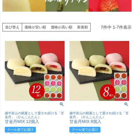
7
件中
1
-
7
件表示
並び替え
価格が安い順
価格が高い順
新着順
越中富山の銘菓として愛され続ける「甘
越中富山の銘菓として愛され続ける「甘
金丹」（かんこんたん）
金丹」（かんこんたん）
甘金丹MIX 12個入
甘金丹MIX 8個入
クール便でお届け
クール便でお届け