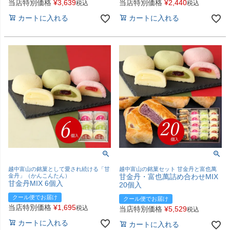
当店特別価格
¥
3,639
当店特別価格
¥
2,440
税込
税込
カートに入れる
カートに入れる
越中富山の銘菓として愛され続ける「甘
越中富山の銘菓セット 甘金丹と富也萬
金丹」（かんこんたん）
甘金丹・富也萬詰め合わせMIX
甘金丹MIX 6個入
20個入
クール便でお届け
クール便でお届け
当店特別価格
¥
1,695
税込
当店特別価格
¥
5,529
税込
カートに入れる
カートに入れる