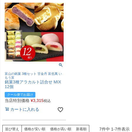
富山の銘菓 3種セット 甘金丹 富也萬 い
もう富
銘菓3種アラカルト詰合せ MIX
12個
クール便でお届け
当店特別価格
¥
3,315
税込
カートに入れる
7
件中
1
-
7
件表示
並び替え
価格が安い順
価格が高い順
新着順