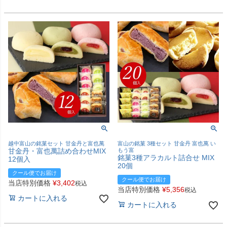
越中富山の銘菓セット 甘金丹と富也萬
富山の銘菓 3種セット 甘金丹 富也萬 い
甘金丹・富也萬詰め合わせMIX
もう富
銘菓3種アラカルト詰合せ MIX
12個入
20個
クール便でお届け
クール便でお届け
当店特別価格
¥
3,402
税込
当店特別価格
¥
5,356
税込
カートに入れる
カートに入れる