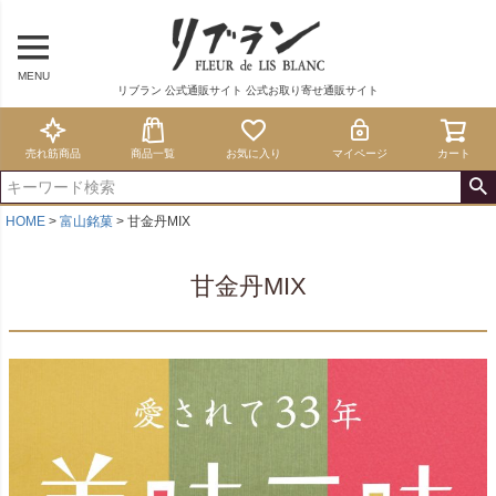
MENU
リブラン 公式通販サイト 公式お取り寄せ通販サイト
売れ筋商品
商品一覧
お気に入り
マイページ
カート
HOME
富山銘菓
甘金丹MIX
甘金丹MIX