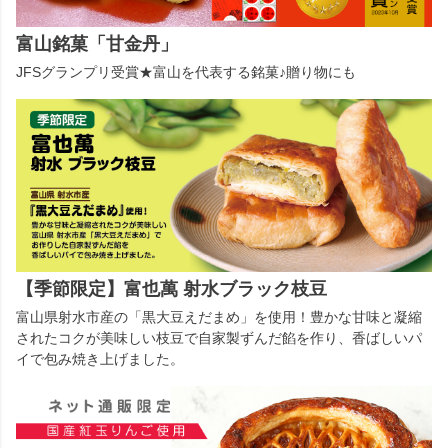
富山銘菓「甘金丹」
JFSグランプリ受賞★富山を代表する銘菓♪贈り物にも
【季節限定】富也萬 射水ブラック枝豆
富山県射水市産の「黒大豆えだまめ」を使用！豊かな甘味と凝縮
されたコクが美味しい枝豆で自家製ずんだ餡を作り、香ばしいパ
イで包み焼き上げました。