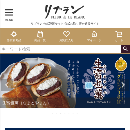
MENU
リブラン 公式通販サイト 公式お取り寄せ通販サイト
売れ筋商品
商品一覧
お気に入り
マイページ
カート
生富也萬（なまとやまん）