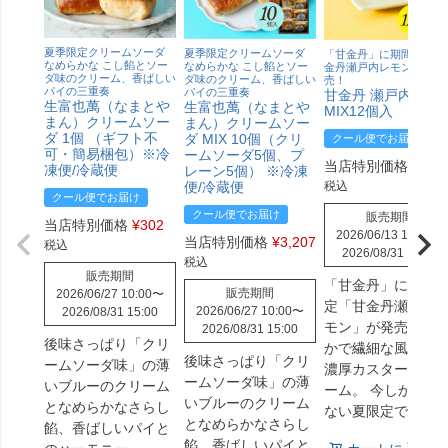
夏季限定クリームソーダ
夏季限定クリームソーダ
「甘金丹」に期間限定「
なめらかな こし餡とソー
なめらかな こし餡とソー
金丹瀬戸内レモン」が発
ダ味のクリーム、香ばしい
ダ味のクリーム、香ばしい
売！
パイの三重奏
パイの三重奏
甘金丹 瀬戸内レモ
生富也萬（なまとや
生富也萬（なまとや
MIX12個入
まん）クリームソー
まん）クリームソー
ダ 1個 （ギフト不
ダ MIX 10個（クリ
クール便でお届け
可・簡易梱包）※冷
ームソーダ5個、プ
当店特別価格
¥
3,4
凍便/冷蔵便
レーン5個） ※冷凍
税込
便/冷蔵便
クール便でお届け
クール便でお届け
販売期間
当店特別価格
¥
302
2026/06/13 10:00
〜
当店特別価格
¥
3,207
税込
2026/08/31 15:00
税込
販売期間
「甘金丹」に期間
販売期間
2026/06/27 10:00
〜
定「甘金丹瀬戸内
2026/06/27 10:00
〜
2026/08/31 15:00
モン」が発売！ 爽
2026/08/31 15:00
後味さっぱり「クリ
かで繊細な風味と
後味さっぱり「クリ
ームソーダ味」の薄
濃厚カスタードク
ームソーダ味」の薄
いブルーのクリーム
ーム。 今しか味わ
いブルーのクリーム
となめらかなさらし
ない夏限定です！
となめらかなさらし
餡、香ばしいパイと
餡、香ばしいパイと