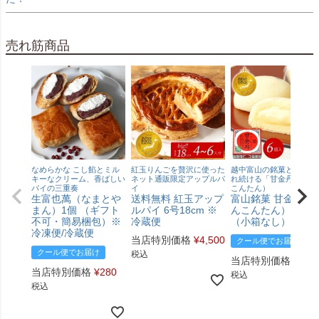
売れ筋商品
なめらかな こし餡とミル
紅玉りんごを贅沢に使った
越中富山の銘菓として愛
キーなクリーム、香ばしい
ネット通販限定アップルパ
れ続ける「甘金丹」（か
パイの三重奏
イ
こんたん）
生富也萬（なまとや
送料無料 紅玉アップ
富山銘菓 甘金丹（
まん）1個 （ギフト
ルパイ 6号18cm ※
んこんたん） 6個入
不可・簡易梱包）※
冷蔵便
（小箱なし）
冷凍便/冷蔵便
当店特別価格
¥
4,500
クール便でお届け
クール便でお届け
税込
当店特別価格
¥
1,5
当店特別価格
¥
280
税込
税込