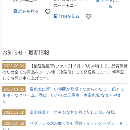
カートに入れ
のハーモニー
のハーモニー
る
詳細を見る
詳細を見る
お知らせ・最新情報
2026.06.01
【配送温度帯について】6月～9月末頃まで、品質保持
のため全ての商品をクール便（冷蔵便）にて発送致します。何卒宜
しくお願い申し上げます。
2023.01.21
富也萬に新しい仲間が登場！なめらかな こし餡とミ
ルキーなクリーム、香ばしいパイの三重奏「生富也萬 なまとやま
ん」
2021.12.10
富山銘菓として有名な甘金丹に新しい味が登場！
2020.10.15
リブラン公式お取り寄せ通販サイトがオープンしまし
た！