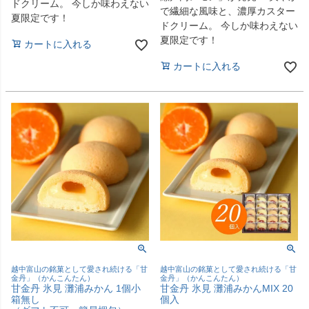
ドクリーム。 今しか味わえない
で繊細な風味と、濃厚カスター
夏限定です！
ドクリーム。 今しか味わえない
夏限定です！
カートに入れる
カートに入れる
越中富山の銘菓として愛され続ける「甘
越中富山の銘菓として愛され続ける「甘
金丹」（かんこんたん）
金丹」（かんこんたん）
甘金丹 氷見 灘浦みかん 1個小
甘金丹 氷見 灘浦みかんMIX 20
箱無し
個入