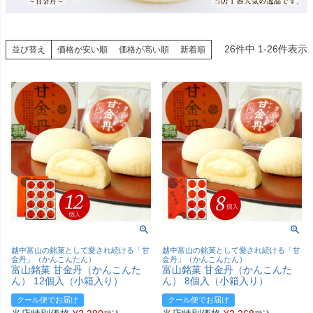
26
件中
1
-
26
件表示
並び替え
価格が安い順
価格が高い順
新着順
越中富山の銘菓として愛され続ける「甘
越中富山の銘菓として愛され続ける「甘
金丹」（かんこんたん）
金丹」（かんこんたん）
富山銘菓 甘金丹（かんこんた
富山銘菓 甘金丹（かんこんた
ん） 12個入（小箱入り）
ん） 8個入（小箱入り）
クール便でお届け
クール便でお届け