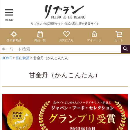
MENU
リブラン 公式通販サイト 公式お取り寄せ通販サイト
売れ筋商品
商品一覧
お気に入り
マイページ
カート
HOME
富山銘菓
甘金丹（かんこんたん）
甘金丹（かんこんたん）