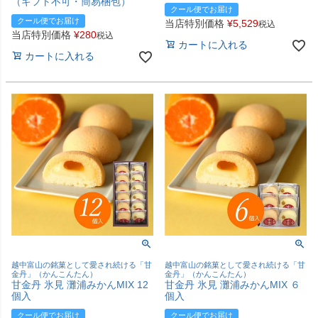
（ギフト不可・簡易梱包）
クール便でお届け
クール便でお届け
当店特別価格
¥
5,529
税込
当店特別価格
¥
280
税込
カートに入れる
カートに入れる
越中富山の銘菓として愛され続ける「甘
越中富山の銘菓として愛され続ける「甘
金丹」（かんこんたん）
金丹」（かんこんたん）
甘金丹 氷見 灘浦みかんMIX 12
甘金丹 氷見 灘浦みかんMIX ６
個入
個入
クール便でお届け
クール便でお届け