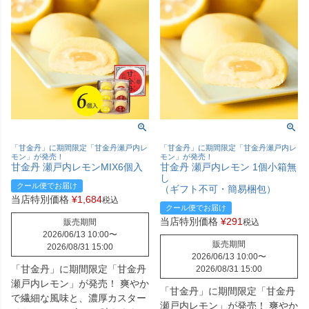
「甘金丹」に期間限定「甘金丹瀬戸内レ
「甘金丹」に期間限定「甘金丹瀬戸内レ
モン」が発売！
モン」が発売！
甘金丹 瀬戸内レモンMIX6個入
甘金丹 瀬戸内レモン 1個小箱無
し
クール便でお届け
（ギフト不可・簡易梱包）
当店特別価格
¥
1,684
税込
クール便でお届け
当店特別価格
¥
291
販売期間
税込
2026/06/13 10:00
〜
販売期間
2026/08/31 15:00
2026/06/13 10:00
〜
「甘金丹」に期間限定「甘金丹
2026/08/31 15:00
瀬戸内レモン」が発売！ 爽やか
「甘金丹」に期間限定「甘金丹
で繊細な風味と、濃厚カスター
瀬戸内レモン」が発売！ 爽やか