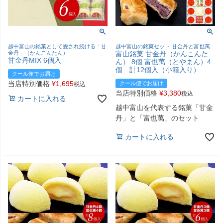
越中富山の銘菓として愛され続ける「甘
越中富山の銘菓セット 甘金丹と富也萬
金丹」（かんこんたん）
富山銘菓 甘金丹（かんこんた
甘金丹MIX 6個入
ん） 8個 富也萬（とやまん）4
個 計12個入（小箱入り）
クール便でお届け
当店特別価格
¥
1,695
クール便でお届け
税込
当店特別価格
¥
3,380
税込
カートに入れる
越中富山を代表する銘菓「甘金
丹」と「富也萬」のセット
カートに入れる