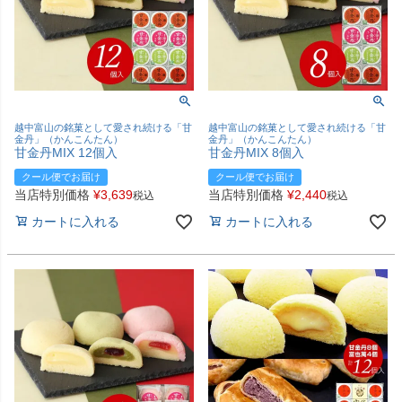
越中富山の銘菓として愛され続ける「甘
越中富山の銘菓として愛され続ける「甘
金丹」（かんこんたん）
金丹」（かんこんたん）
甘金丹MIX 12個入
甘金丹MIX 8個入
クール便でお届け
クール便でお届け
当店特別価格
¥
3,639
当店特別価格
¥
2,440
税込
税込
カートに入れる
カートに入れる