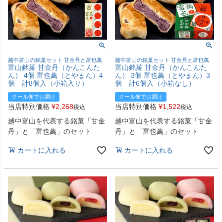
越中富山の銘菓セット 甘金丹と富也萬
越中富山の銘菓セット 甘金丹と富也萬
富山銘菓 甘金丹（かんこんた
富山銘菓 甘金丹（かんこんた
ん） 4個 富也萬（とやまん）4
ん） 3個 富也萬（とやまん）3
個 計8個入（小箱入り）
個 計6個入（小箱なし）
クール便でお届け
クール便でお届け
当店特別価格
¥
2,268
当店特別価格
¥
1,522
税込
税込
越中富山を代表する銘菓「甘金
越中富山を代表する銘菓「甘金
丹」と「富也萬」のセット
丹」と「富也萬」のセット
カートに入れる
カートに入れる