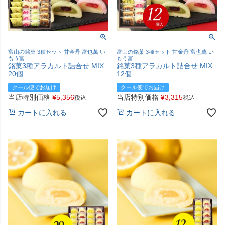
富山の銘菓 3種セット 甘金丹 富也萬 い
富山の銘菓 3種セット 甘金丹 富也萬 い
もう富
もう富
銘菓3種アラカルト詰合せ MIX
銘菓3種アラカルト詰合せ MIX
20個
12個
クール便でお届け
クール便でお届け
当店特別価格
¥
5,356
当店特別価格
¥
3,315
税込
税込
カートに入れる
カートに入れる