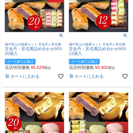
越中富山の銘菓セット 甘金丹と富也萬
越中富山の銘菓セット 甘金丹と富也萬
甘金丹・富也萬詰め合わせMIX
甘金丹・富也萬詰め合わせMIX
20個入
12個入
クール便でお届け
クール便でお届け
当店特別価格
¥
5,529
当店特別価格
¥
3,402
税込
税込
カートに入れる
カートに入れる