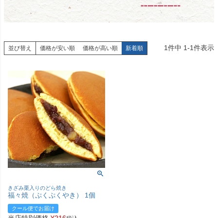
1
件中
1
-
1
件表示
並び替え
価格が安い順
価格が高い順
新着順
きざみ栗入りのどら焼き
福々焼（ぷくぷくやき） 1個
クール便でお届け
当店特別価格
¥
216