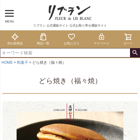
MENU
リブラン 公式通販サイト 公式お取り寄せ通販サイト
売れ筋商品
商品一覧
お気に入り
マイページ
カート
HOME
和菓子
どら焼き（福々焼）
どら焼き（福々焼）