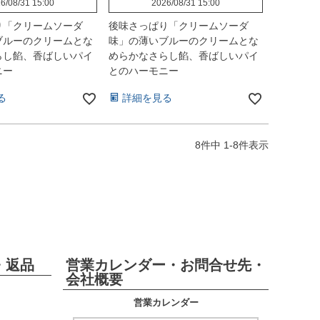
6/08/31 15:00
2026/08/31 15:00
り「クリームソーダ
後味さっぱり「クリームソーダ
ブルーのクリームとな
味」の薄いブルーのクリームとな
らし餡、香ばしいパイ
めらかなさらし餡、香ばしいパイ
ニー
とのハーモニー
る
詳細を見る
8
件中
1
-
8
件表示
・返品
営業カレンダー・お問合せ先・
会社概要
営業カレンダー