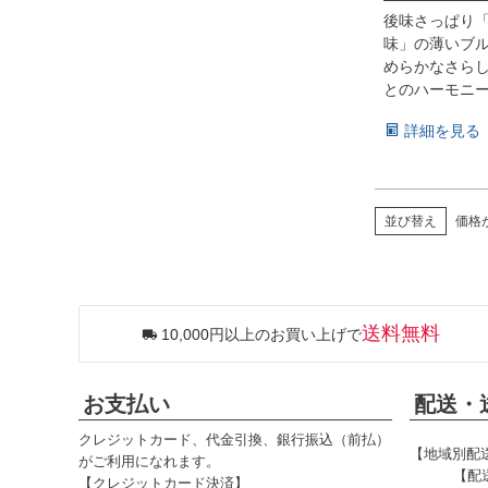
後味さっぱり
味」の薄いブ
めらかなさら
とのハーモニ
詳細を見る
並び替え
価格
送料無料
10,000円以上のお買い上げで
お支払い
配送・
クレジットカード、代金引換、銀行振込（前払）
【地域別配
がご利用になれます。
【配
【クレジットカード決済】