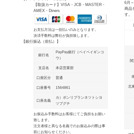
6月
【取扱カード】VISA・JCB・MASTER・
商品
AMEX・Diners
す。
お支払方法は一括払いのみとなります。
決済手数料は弊社が負担致します。
【銀行振込（前払）】
PayPay銀行（ペイペイギンコ
銀行名
ウ）
関
支店名
本店営業部
口座区分
普通
北
口座番号
1564861
カ）ボンリブランネツトシヨ
口座名義
ツプグチ
お振込み手数料はお客様にてご負担をお願い
致します。
注文者様と異なる名義でのお振込みの際は事
前にお知らせください。