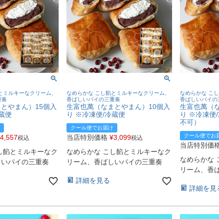
とミルキーなクリーム、
なめらかな こし餡とミルキーなクリーム、
なめらかな こ
重奏
香ばしいパイの三重奏
香ばしいパイの
とやまん）15個入
生富也萬（なまとやまん）10個入
生富也萬（
蔵便
り ※冷凍便/冷蔵便
り ※冷凍便
不可）
クール便でお届け
クール便でお
4,557
当店特別価格
¥
3,099
税込
税込
当店特別価
し餡とミルキーなク
なめらかな こし餡とミルキーなク
なめらかな
しいパイの三重奏
リーム、香ばしいパイの三重奏
リーム、香
詳細を見る
詳細を見