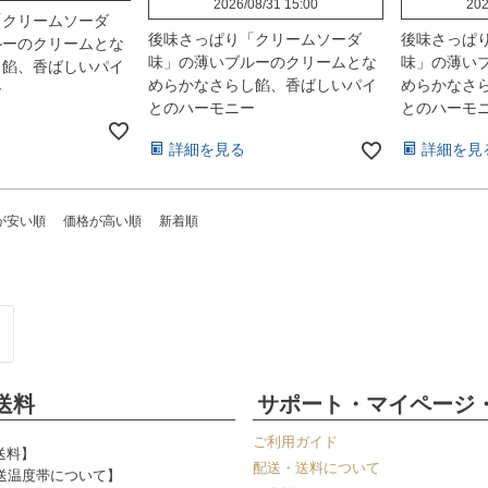
2026/08/31 15:00
202
「クリームソーダ
後味さっぱり「クリームソーダ
後味さっぱ
ルーのクリームとな
味」の薄いブルーのクリームとな
味」の薄い
し餡、香ばしいパイ
めらかなさらし餡、香ばしいパイ
めらかなさ
ー
とのハーモニー
とのハーモ
詳細を見る
詳細を見
が安い順
価格が高い順
新着順
送料
サポート・マイページ
ご利用ガイド
送料】
配送・送料について
送温度帯について】