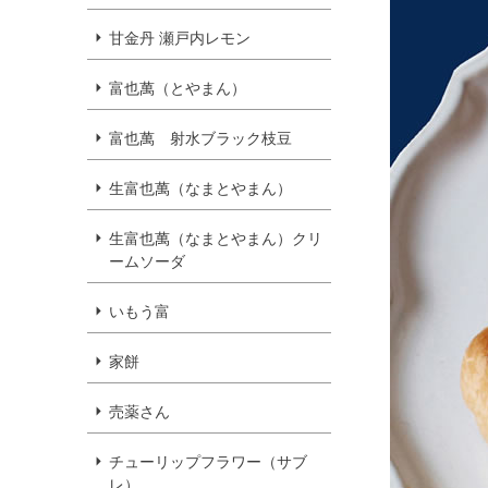
甘金丹 瀬戸内レモン
富也萬（とやまん）
富也萬 射水ブラック枝豆
生富也萬（なまとやまん）
生富也萬（なまとやまん）クリ
ームソーダ
いもう富
家餅
売薬さん
チューリップフラワー（サブ
レ）