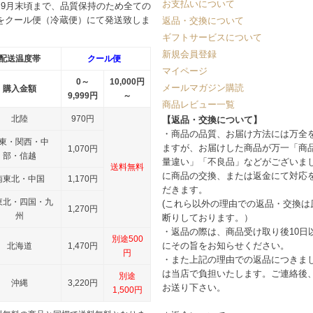
お支払いについて
～9月末頃まで、品質保持のため全ての
をクール便（冷蔵便）にて発送致しま
返品・交換について
ギフトサービスについて
新規会員登録
配送温度帯
クール便
マイページ
0～
10,000円
メールマガジン購読
購入金額
9,999円
～
商品レビュー一覧
北陸
970円
【返品・交換について】
・商品の品質、お届け方法には万全
東・関西・中
ますが、お届けした商品が万一「商
1,070円
部・信越
量違い」「不良品」などがございま
送料無料
に商品の交換、または返金にて対応
南東北・中国
1,170円
だきます。
東北・四国・九
(これら以外の理由での返品・交換は
1,270円
州
断りしております。）
・返品の際は、商品受け取り後10日
別途500
にその旨をお知らせください。
北海道
1,470円
円
・また上記の理由での返品につきま
は当店で負担いたします。ご連絡後
別途
沖縄
3,220円
お送り下さい。
1,500円