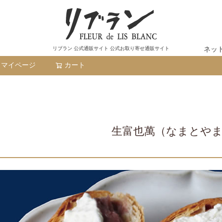
ネッ
リブラン 公式通販サイト 公式お取り寄せ通販サイト
マイページ
カート
検索
生富也萬（なまとや