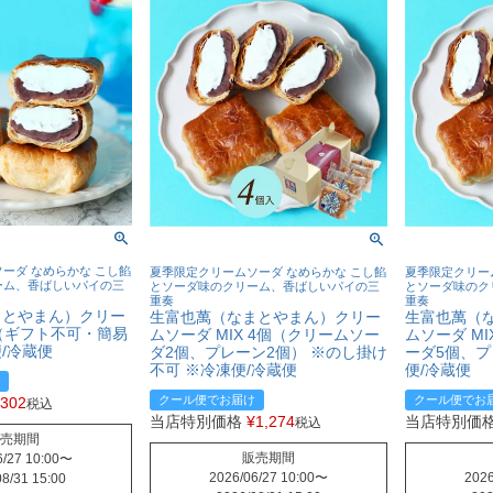
ーダ なめらかな こし餡
夏季限定クリームソーダ なめらかな こし餡
夏季限定クリー
ーム、香ばしいパイの三
とソーダ味のクリーム、香ばしいパイの三
とソーダ味のク
重奏
重奏
まとやまん）クリー
生富也萬（なまとやまん）クリー
生富也萬（
 （ギフト不可・簡易
ムソーダ MIX 4個（クリームソー
ムソーダ MI
/冷蔵便
ダ2個、プレーン2個） ※のし掛け
ーダ5個、プ
不可 ※冷凍便/冷蔵便
便/冷蔵便
クール便でお届け
クール便でお
302
税込
当店特別価格
¥
1,274
当店特別価
税込
売期間
販売期間
/27 10:00
〜
2026/06/27 10:00
〜
2026
8/31 15:00