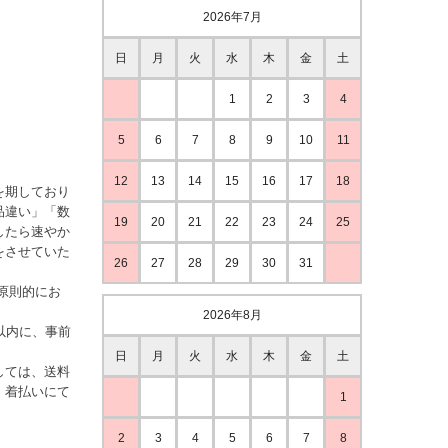
2026年7月
日
月
火
水
木
金
土
1
2
3
4
5
6
7
8
9
10
11
12
13
14
15
16
17
18
を期しており
品違い」「数
19
20
21
22
23
24
25
したら速やか
をさせていた
26
27
28
29
30
31
原則的にお
2026年8月
以内に、事前
日
月
火
水
木
金
土
しては、送料
、着払いにて
1
2
3
4
5
6
7
8