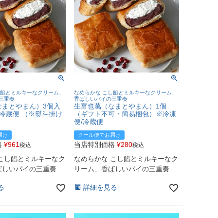
し餡とミルキーなクリーム、
なめらかな こし餡とミルキーなクリーム、
三重奏
香ばしいパイの三重奏
なまとやまん）3個入
生富也萬（なまとやまん）1個
/冷蔵便 （※熨斗掛け
（ギフト不可・簡易梱包）※冷凍
便/冷蔵便
届け
クール便でお届け
格
¥
961
当店特別価格
¥
280
税込
税込
 こし餡とミルキーなク
なめらかな こし餡とミルキーなク
ばしいパイの三重奏
リーム、香ばしいパイの三重奏
る
詳細を見る