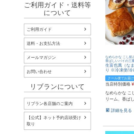
ご利用ガイド・送料等
について
ご利用ガイド
送料・お支払方法
メールマガジン
なめらかな こし餡
香ばしいパイの三
生富也萬（なま
り ※冷凍便/冷
お問い合わせ
クール便でお届け
当店特別価格
¥
リブランについて
なめらかな こ
リーム、香ば
リブラン各店舗のご案内
詳細を見る
【公式】ネット予約店頭受け
取り