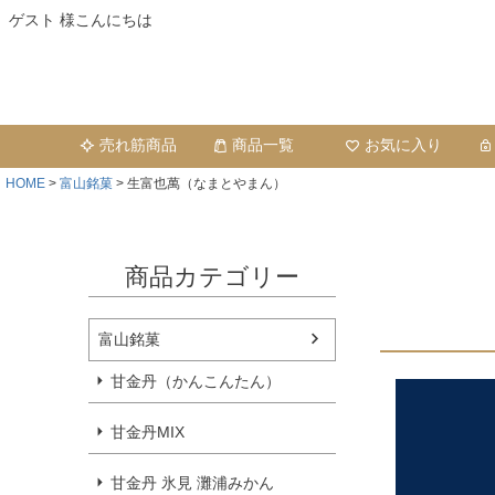
ゲスト 様こんにちは
売れ筋商品
商品一覧
お気に入り
HOME
富山銘菓
生富也萬（なまとやまん）
商品カテゴリー
富山銘菓
甘金丹（かんこんたん）
甘金丹MIX
甘金丹 氷見 灘浦みかん