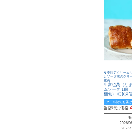
夏季限定クリームソ
とソーダ味のクリ
重奏
生富也萬（な
ムソーダ 1個
梱包）※冷凍便
クール便でお届け
当店特別価格
¥
販
2026/06
2026/0