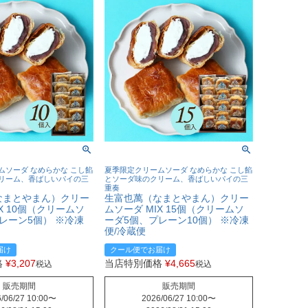
ムソーダ なめらかな こし餡
夏季限定クリームソーダ なめらかな こし餡
リーム、香ばしいパイの三
とソーダ味のクリーム、香ばしいパイの三
重奏
なまとやまん）クリー
生富也萬（なまとやまん）クリー
X 10個（クリームソ
ムソーダ MIX 15個（クリームソ
レーン5個） ※冷凍
ーダ5個、プレーン10個） ※冷凍
便/冷蔵便
届け
クール便でお届け
格
¥
3,207
当店特別価格
¥
4,665
税込
税込
販売期間
販売期間
/06/27 10:00
〜
2026/06/27 10:00
〜