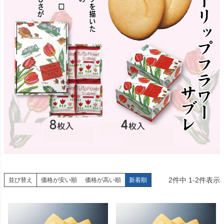
2
件中
1
-
2
件表示
並び替え
価格が安い順
価格が高い順
新着順