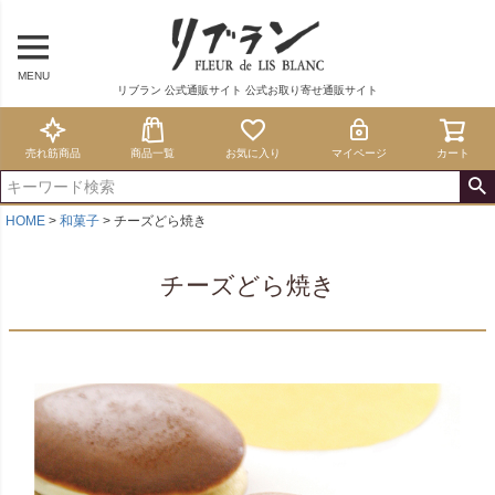
MENU
リブラン 公式通販サイト 公式お取り寄せ通販サイト
売れ筋商品
商品一覧
お気に入り
マイページ
カート
HOME
和菓子
チーズどら焼き
チーズどら焼き