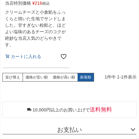
当店特別価格
¥
216
税込
クリームチーズと小倉餡をふっ
くらと焼いた生地でサンドしま
した。甘すぎない粒餡と、ほど
よい塩味のあるチーズのコクが
絶妙な当店人気のどらやきで
す。
カートに入れる
1
件中
1
-
1
件表示
並び替え
価格が安い順
価格が高い順
新着順
送料無料
10,000円以上のお買い上げで
お支払い