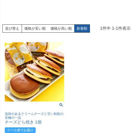
1
件中
1
-
1
件表示
並び替え
価格が安い順
価格が高い順
新着順
塩味のあるクリームチーズと甘い粒餡の
至極の一品
チーズどら焼き 1個
クール便でお届け