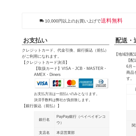
送料無料
10,000円以上のお買い上げで
お支払い
配送・
クレジットカード、代金引換、銀行振込（前払）
【地域別配
がご利用になれます。
【配
【クレジットカード決済】
6月
【取扱カード】VISA・JCB・MASTER・
商品
AMEX・Diners
す。
お支払方法は一括払いのみとなります。
決済手数料は弊社が負担致します。
【銀行振込（前払）】
PayPay銀行（ペイペイギンコ
銀行名
ウ）
関
支店名
本店営業部