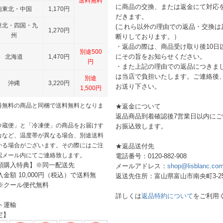
送料無料
に商品の交換、または返金にて対応
南東北・中国
1,170円
だきます。
東北・四国・九
(これら以外の理由での返品・交換は
1,270円
州
断りしております。）
・返品の際は、商品受け取り後10日
別途500
にその旨をお知らせください。
北海道
1,470円
円
・また上記の理由での返品につきま
は当店で負担いたします。ご連絡後
別途
沖縄
3,220円
お送り下さい。
1,500円
料無料の商品と同梱で送料無料となりま
★返金について
返品商品到着確認後7営業日以内に
冷蔵便」と「冷凍便」の商品をお届けす
お振込致します。
合など、温度帯が異なる場合、別途送料
かる場合がございます。その際にはご注
★返品送付先
認メール内にてご連絡致します。
電話番号：0120-882-908
額購入特典】※同一配送先
メールアドレス：
shop@lisblanc.co
入金額 10,000円（税込）で送料無
返送先住所：富山県富山市南央町3-2
※クール便代無料
】
詳しくは
返品特約について
をご利用
ト運輸
定】