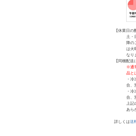
【休業日の
土・
降の
は火
なり
【同梱配送
※通
品と
・冷
合、
・冷
合、
上記
あら
詳しくは
送