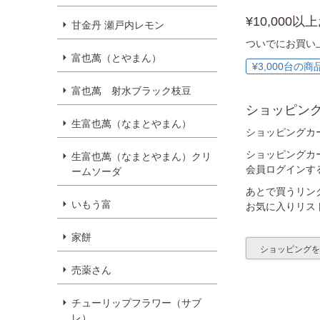
¥10,000
甘金丹 瀬戸内レモン
ついでにお買い
富也萬（とやまん）
¥3,000台の商
富也萬 射水ブラック枝豆
ショッピン
生富也萬（なまとやまん）
ショッピングカ
ショッピングカ
生富也萬（なまとやまん）クリ
会員ログインす
ームソーダ
あとで買うリン
いもう富
お気に入りリス
家餅
ショッピング
売薬さん
チューリップフラワー（サブ
レ）