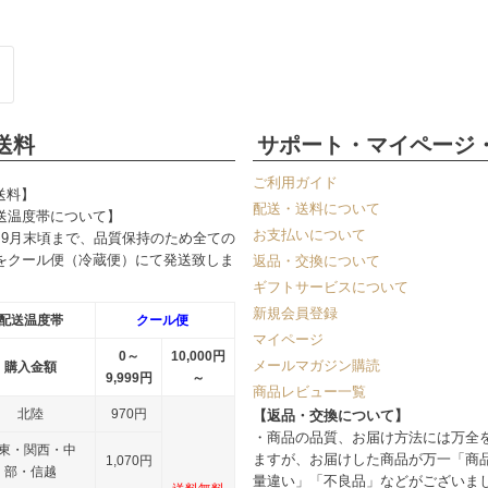
送料
サポート・マイページ
ご利用ガイド
送料】
配送・送料について
送温度帯について】
お支払いについて
～9月末頃まで、品質保持のため全ての
をクール便（冷蔵便）にて発送致しま
返品・交換について
ギフトサービスについて
新規会員登録
配送温度帯
クール便
マイページ
0～
10,000円
メールマガジン購読
購入金額
9,999円
～
商品レビュー一覧
北陸
970円
【返品・交換について】
・商品の品質、お届け方法には万全
東・関西・中
ますが、お届けした商品が万一「商
1,070円
部・信越
量違い」「不良品」などがございま