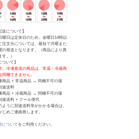
配送について】
日曜日は定休日のため、金曜日14時以
ご注文分については、最短で月曜また
曜の発送となります。（商品により異
ます。）
について】
常、冷凍発送の商品は、常温・冷蔵商
は同梱できません。
凍商品 + 常温商品 → 同梱不可の場
別途送料
凍商品 + 冷蔵商品 → 同梱不可の場
別途送料 + クール便代
のように別途送料等がかかる場合は、
かじめご連絡致します。
料について
をご利用ください。