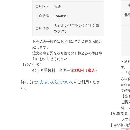
口座区分
普通
北
口座番号
1564861
カ）ボンリブランネツトシヨ
口座名義
ツプグチ
お振込み手数料はお客様にてご負担をお願い
致します。
注文者様と異なる名義でのお振込みの際は事
前にお知らせください。
・送
【代金引換】
す。
代引き手数料：全国一律
330円（税込）
・「
る場
詳しくは
お支払い方法について
をご利用くださ
がか
い。
文確
【高
ご購
料 
【配送業者
ヤマ
【時間帯指