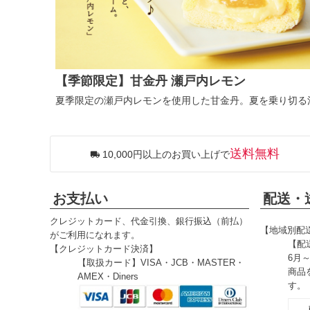
【季節限定】甘金丹 瀬戸内レモン
夏季限定の瀬戸内レモンを使用した甘金丹。夏を乗り切る
送料無料
10,000円以上のお買い上げで
お支払い
配送・
クレジットカード、代金引換、銀行振込（前払）
【地域別配
がご利用になれます。
【配
【クレジットカード決済】
6月
【取扱カード】VISA・JCB・MASTER・
商品
AMEX・Diners
す。