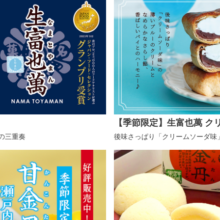
【季節限定】生富也萬 ク
の三重奏
後味さっぱり「クリームソーダ味