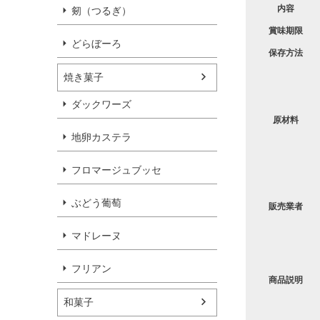
内容
剱（つるぎ）
賞味期限
どらぼーろ
保存方法
焼き菓子
ダックワーズ
原材料
地卵カステラ
フロマージュブッセ
ぶどう葡萄
販売業者
マドレーヌ
フリアン
商品説明
和菓子