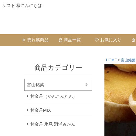
ゲスト 様こんにちは
売れ筋商品
商品一覧
お気に入り
HOME
富山銘菓
商品カテゴリー
富山銘菓
甘金丹（かんこんたん）
甘金丹MIX
甘金丹 氷見 灘浦みかん