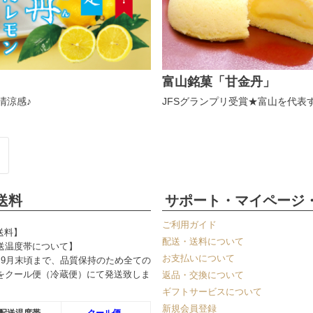
富山銘菓「甘金丹」
清涼感♪
JFSグランプリ受賞★富山を代表
送料
サポート・マイページ
ご利用ガイド
送料】
配送・送料について
送温度帯について】
お支払いについて
～9月末頃まで、品質保持のため全ての
をクール便（冷蔵便）にて発送致しま
返品・交換について
ギフトサービスについて
新規会員登録