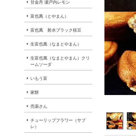
甘金丹 瀬戸内レモン
富也萬（とやまん）
富也萬 射水ブラック枝豆
生富也萬（なまとやまん）
生富也萬（なまとやまん）クリ
ームソーダ
いもう富
家餅
売薬さん
チューリップフラワー（サブ
レ）