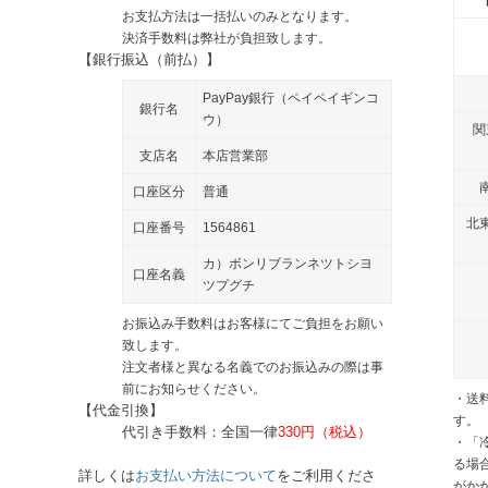
お支払方法は一括払いのみとなります。
決済手数料は弊社が負担致します。
【銀行振込（前払）】
PayPay銀行（ペイペイギンコ
銀行名
ウ）
関
支店名
本店営業部
口座区分
普通
北
口座番号
1564861
カ）ボンリブランネツトシヨ
口座名義
ツプグチ
お振込み手数料はお客様にてご負担をお願い
致します。
注文者様と異なる名義でのお振込みの際は事
前にお知らせください。
・送
【代金引換】
す。
代引き手数料：全国一律
330円（税込）
・「
る場
詳しくは
お支払い方法について
をご利用くださ
がか