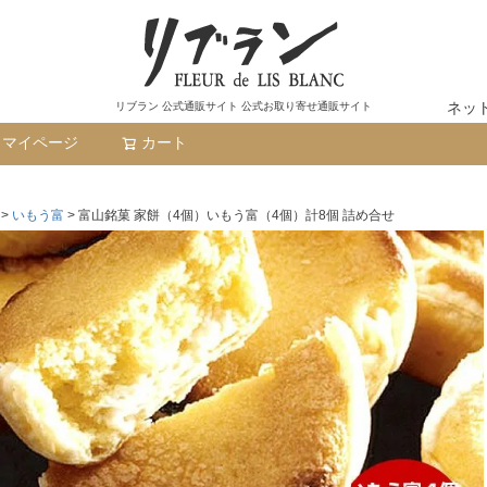
ネッ
リブラン 公式通販サイト 公式お取り寄せ通販サイト
マイページ
カート
検索
いもう富
富山銘菓 家餅（4個）いもう富（4個）計8個 詰め合せ