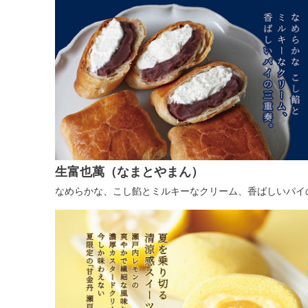
生富也萬（なまとやまん）
なめらかな、こし餡とミルキーなクリーム、香ばしいパイ