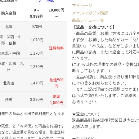
配送温度帯
クール便
マイページ
0～
10,000円
メールマガジン購読
購入金額
9,999円
～
商品レビュー一覧
北陸
970円
【返品・交換について】
・商品の品質、お届け方法には万全
東・関西・中
ますが、お届けした商品が万一「商
1,070円
部・信越
量違い」「不良品」などがございま
送料無料
に商品の交換、または返金にて対応
南東北・中国
1,170円
だきます。
東北・四国・九
(これら以外の理由での返品・交換は
1,270円
州
断りしております。）
・返品の際は、商品受け取り後10日
別途500
にその旨をお知らせください。
北海道
1,470円
円
・また上記の理由での返品につきま
は当店で負担いたします。ご連絡後
別途
沖縄
3,220円
お送り下さい。
1,500円
料無料の商品と同梱で送料無料となりま
★返金について
返品商品到着確認後7営業日以内に
冷蔵便」と「冷凍便」の商品をお届けす
お振込致します。
合など、温度帯が異なる場合、別途送料
かる場合がございます。その際にはご注
★返品送付先