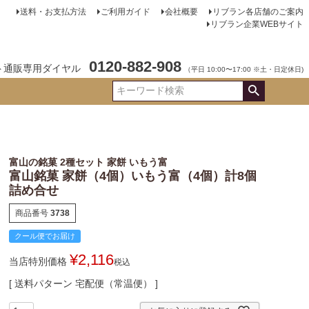
送料・お支払方法
ご利用ガイド
会社概要
リブラン各店舗のご案内
リブラン企業WEBサイト
0120-882-908
ト通販専用ダイヤル
（平日 10:00〜17:00 ※土・日定休日)
富山の銘菓 2種セット 家餅 いもう富
富山銘菓 家餅（4個）いもう富（4個）計8個
詰め合せ
商品番号
3738
クール便でお届け
¥
2,116
当店特別価格
税込
送料パターン
宅配便（常温便）