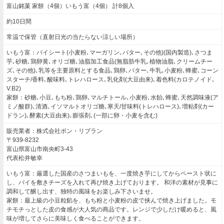
富山銘菓 家餅（4個）いもう富（4個） 計8個入
約10日間
常温で保管（直射日光の当たらない涼しい場所）
いもう富：パイシート(小麦粉､マーガリン､バター､その他)(国内製造)､さつま
芋､砂糖､鶏卵黄､オリゴ糖､油脂加工食品(無脂肪牛乳､植物油脂､クリームチー
ズ､その他)､乳等を主要原料とする食品､鶏卵､バター､牛乳､小麦粉､蜂蜜､コーン
スターチ/香料､酸味料､トレハロース､乳化剤(大豆由来)､着色料(カロテノイド､
V.B2)
家餅：砂糖､小豆､もち粉､鶏卵､マルチトール､小麦粉､水飴､蜂蜜､天然調味液(ア
ミノ酸群)､清酒､イソマルトオリゴ糖､寒天/甘味料(トレハロース)､増粘剤(カー
ドラン)､酵素(大豆由来)､膨張剤､(一部に卵・小麦を含む)
販売業者：株式会社ボン・リブラン
〒939-8232
富山県富山市南央町3-43
代表松井敏幸
いもう富：厳選した国産のさつまいもを、一度焼き芋にしてからペースト状に
し、パイを敷きチーズを入れて再び焼き上げております。 和洋の素材が見事に
調和して醸し出す、独特の風味をお楽しみ下さいませ。
家餅：最上級の小豆粒餡を、もち粉と小麦粉の皮で挟んで焼き上げました。モ
チモチっとした皮の食感が大人気の商品です。レンジで少しだけ暖めると、風
味が増してさらに美味しく食べることができます。