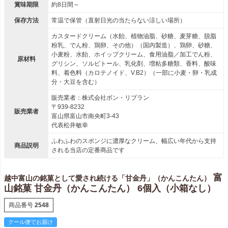
賞味期限
約8日間～
保存方法
常温で保管（直射日光の当たらない涼しい場所）
カスタードクリーム（水飴、植物油脂、砂糖、麦芽糖、脱脂
粉乳、でん粉、鶏卵、その他）（国内製造）、鶏卵、砂糖、
小麦粉、水飴、ホイップクリーム、食用油脂／加工でん粉、
原材料
グリシン、ソルビトール、乳化剤、増粘多糖類、香料、酸味
料、着色料（カロテノイド、V.B2）（一部に小麦・卵・乳成
分・大豆を含む）
販売業者：株式会社ボン・リブラン
〒939-8232
販売業者
富山県富山市南央町3-43
代表松井敏幸
ふわふわのスポンジに濃厚なクリーム、幅広い年代から支持
商品説明
される当店の定番商品です
富
越中富山の銘菓として愛され続ける「甘金丹」（かんこんたん）
山銘菓 甘金丹（かんこんたん） 6個入（小箱なし）
商品番号
2548
クール便でお届け