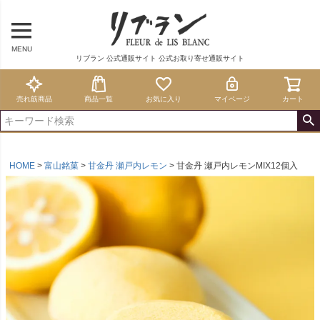
MENU
リブラン 公式通販サイト 公式お取り寄せ通販サイト
売れ筋商品
商品一覧
お気に入り
マイページ
カート
HOME
富山銘菓
甘金丹 瀬戸内レモン
甘金丹 瀬戸内レモンMIX12個入