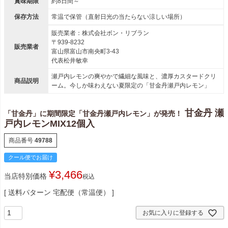
賞味期限
約8日間～
保存方法
常温で保管（直射日光の当たらない涼しい場所）
販売業者：株式会社ボン・リブラン
〒939-8232
販売業者
富山県富山市南央町3-43
代表松井敏幸
瀬戸内レモンの爽やかで繊細な風味と、濃厚カスタードクリ
商品説明
ーム。今しか味わえない夏限定の「甘金丹瀬戸内レモン」
甘金丹 瀬
「甘金丹」に期間限定「甘金丹瀬戸内レモン」が発売！
戸内レモンMIX12個入
商品番号
49788
クール便でお届け
¥
3,466
当店特別価格
税込
送料パターン
宅配便（常温便）
お気に入りに登録する