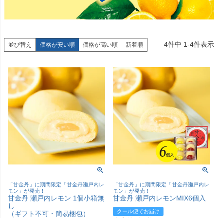
4
件中
1
-
4
件表示
並び替え
価格が安い順
価格が高い順
新着順
「甘金丹」に期間限定「甘金丹瀬戸内レ
「甘金丹」に期間限定「甘金丹瀬戸内レ
モン」が発売！
モン」が発売！
甘金丹 瀬戸内レモン 1個小箱無
甘金丹 瀬戸内レモンMIX6個入
し
クール便でお届け
（ギフト不可・簡易梱包）