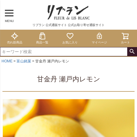
MENU
リブラン 公式通販サイト 公式お取り寄せ通販サイト
売れ筋商品
商品一覧
お気に入り
マイページ
カート
HOME
富山銘菓
甘金丹 瀬戸内レモン
甘金丹 瀬戸内レモン