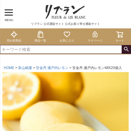
MENU
リブラン 公式通販サイト 公式お取り寄せ通販サイト
売れ筋商品
商品一覧
お気に入り
マイページ
カート
HOME
富山銘菓
甘金丹 瀬戸内レモン
甘金丹 瀬戸内レモンMIX20個入