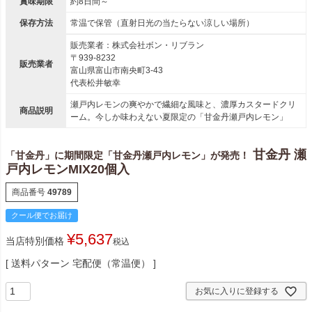
賞味期限
約8日間～
保存方法
常温で保管（直射日光の当たらない涼しい場所）
販売業者：株式会社ボン・リブラン
〒939-8232
販売業者
富山県富山市南央町3-43
代表松井敏幸
瀬戸内レモンの爽やかで繊細な風味と、濃厚カスタードクリ
商品説明
ーム。今しか味わえない夏限定の「甘金丹瀬戸内レモン」
甘金丹 瀬
「甘金丹」に期間限定「甘金丹瀬戸内レモン」が発売！
戸内レモンMIX20個入
商品番号
49789
クール便でお届け
¥
5,637
当店特別価格
税込
送料パターン
宅配便（常温便）
お気に入りに登録する