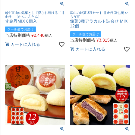
越中富山の銘菓として愛され続ける「甘
富山の銘菓 3種セット 甘金丹 富也萬 い
金丹」（かんこんたん）
もう富
甘金丹MIX 8個入
銘菓3種アラカルト詰合せ MIX
12個
クール便でお届け
クール便でお届け
当店特別価格
¥
2,440
税込
当店特別価格
¥
3,315
税込
カートに入れる
カートに入れる