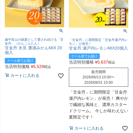
越中富山の銘菓として愛され続ける「甘
「甘金丹」に期間限定「甘金丹瀬戸内レ
金丹」（かんこんたん）
モン」が発売！
甘金丹 氷見 灘浦みかんMIX 20
甘金丹 瀬戸内レモンMIX20個入
個入
クール便でお届け
クール便でお届け
当店特別価格
¥
5,637
税込
当店特別価格
¥
5,529
税込
販売期間
カートに入れる
2026/06/13 10:00
〜
2026/08/31 15:00
「甘金丹」に期間限定「甘金丹
瀬戸内レモン」が発売！ 爽やか
で繊細な風味と、濃厚カスター
ドクリーム。 今しか味わえない
夏限定です！
カートに入れる