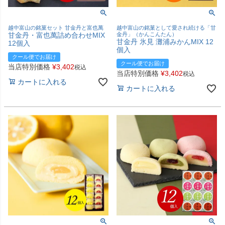
越中富山の銘菓セット 甘金丹と富也萬
越中富山の銘菓として愛され続ける「甘
甘金丹・富也萬詰め合わせMIX
金丹」（かんこんたん）
甘金丹 氷見 灘浦みかんMIX 12
12個入
個入
クール便でお届け
クール便でお届け
当店特別価格
¥
3,402
税込
当店特別価格
¥
3,402
税込
カートに入れる
カートに入れる