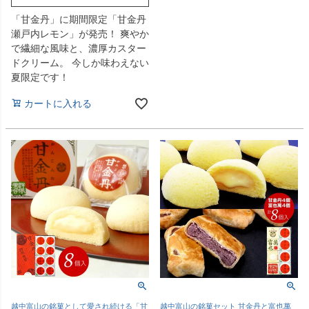
「甘金丹」に期間限定「甘金丹
瀬戸内レモン」が発売！ 爽やか
で繊細な風味と、濃厚カスター
ドクリーム。 今しか味わえない
夏限定です！
カートに入れる
越中富山の銘菓として愛され続ける「甘
越中富山の銘菓セット 甘金丹と富也萬