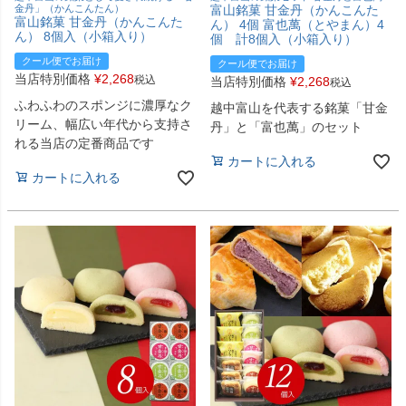
金丹」（かんこんたん）
富山銘菓 甘金丹（かんこんた
富山銘菓 甘金丹（かんこんた
ん） 4個 富也萬（とやまん）4
ん） 8個入（小箱入り）
個 計8個入（小箱入り）
クール便でお届け
クール便でお届け
当店特別価格
¥
2,268
税込
当店特別価格
¥
2,268
税込
ふわふわのスポンジに濃厚なク
越中富山を代表する銘菓「甘金
リーム、幅広い年代から支持さ
丹」と「富也萬」のセット
れる当店の定番商品です
カートに入れる
カートに入れる