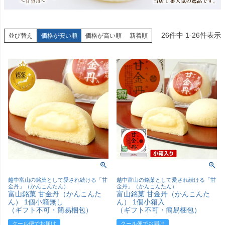
26
件中
1
-
26
件表示
並び替え
価格が安い順
価格が高い順
新着順
越中富山の銘菓として愛され続ける「甘
越中富山の銘菓として愛され続ける「甘
金丹」（かんこんたん）
金丹」（かんこんたん）
富山銘菓 甘金丹（かんこんた
富山銘菓 甘金丹（かんこんた
ん） 1個小箱無し
ん） 1個小箱入
（ギフト不可・簡易梱包）
（ギフト不可・簡易梱包）
クール便でお届け
クール便でお届け