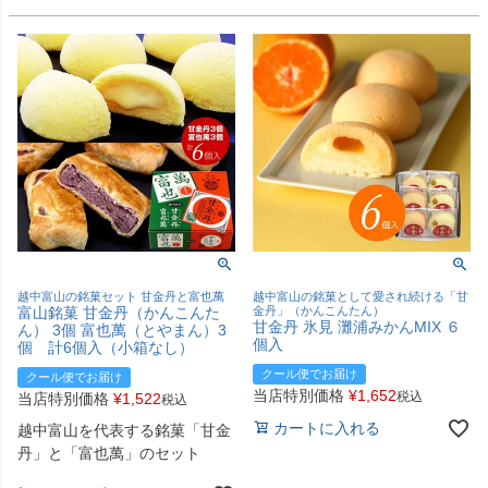
越中富山の銘菓セット 甘金丹と富也萬
越中富山の銘菓として愛され続ける「甘
富山銘菓 甘金丹（かんこんた
金丹」（かんこんたん）
甘金丹 氷見 灘浦みかんMIX ６
ん） 3個 富也萬（とやまん）3
個入
個 計6個入（小箱なし）
クール便でお届け
クール便でお届け
当店特別価格
¥
1,652
税込
当店特別価格
¥
1,522
税込
カートに入れる
越中富山を代表する銘菓「甘金
丹」と「富也萬」のセット