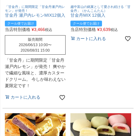
越中富山の銘菓として愛され続ける「甘
「甘金丹」に期間限定「甘金丹瀬戸内レ
金丹」（かんこんたん）
モン」が発売！
甘金丹MIX 12個入
甘金丹 瀬戸内レモンMIX12個入
クール便でお届け
クール便でお届け
当店特別価格
¥
3,639
当店特別価格
¥
3,466
税込
税込
カートに入れる
販売期間
2026/06/13 10:00
〜
2026/08/31 15:00
「甘金丹」に期間限定「甘金丹
瀬戸内レモン」が発売！ 爽やか
で繊細な風味と、濃厚カスター
ドクリーム。 今しか味わえない
夏限定です！
カートに入れる