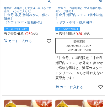
越中富山の銘菓として愛され続ける「甘
「甘金丹」に期間限定「甘金丹瀬戸内レ
金丹」（かんこんたん）
モン」が発売！
甘金丹 氷見 灘浦みかん 1個小
甘金丹 瀬戸内レモン 1個小箱無
箱無し
し
（ギフト不可・簡易梱包）
（ギフト不可・簡易梱包）
クール便でお届け
クール便でお届け
当店特別価格
¥
280
当店特別価格
¥
291
税込
税込
カートに入れる
販売期間
2026/06/13 10:00
〜
2026/08/31 15:00
「甘金丹」に期間限定「甘金丹
瀬戸内レモン」が発売！ 爽やか
で繊細な風味と、濃厚カスター
ドクリーム。 今しか味わえない
夏限定です！
カートに入れる