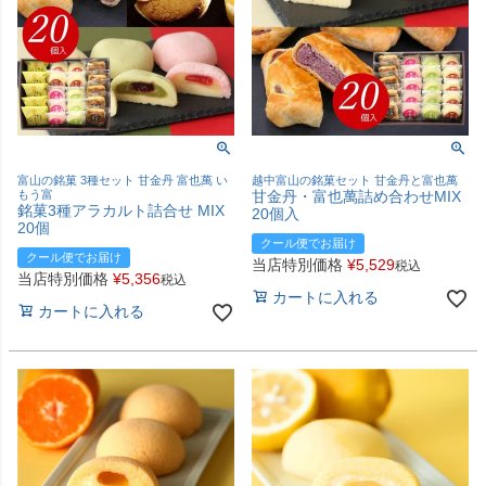
富山の銘菓 3種セット 甘金丹 富也萬 い
越中富山の銘菓セット 甘金丹と富也萬
もう富
甘金丹・富也萬詰め合わせMIX
銘菓3種アラカルト詰合せ MIX
20個入
20個
クール便でお届け
クール便でお届け
当店特別価格
¥
5,529
税込
当店特別価格
¥
5,356
税込
カートに入れる
カートに入れる