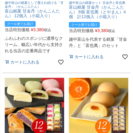
越中富山の銘菓として愛され続ける「甘
越中富山の銘菓セット 甘金丹と富也萬
金丹」（かんこんたん）
富山銘菓 甘金丹（かんこんた
富山銘菓 甘金丹（かんこんた
ん） 8個 富也萬（とやまん）4
ん） 12個入（小箱入り）
個 計12個入（小箱入り）
クール便でお届け
クール便でお届け
当店特別価格
¥
3,380
税込
当店特別価格
¥
3,380
税込
ふわふわのスポンジに濃厚なク
越中富山を代表する銘菓「甘金
リーム、幅広い年代から支持さ
丹」と「富也萬」のセット
れる当店の定番商品です
カートに入れる
カートに入れる