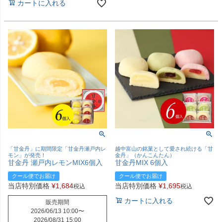
カートに入れる
「甘金丹」に期間限定「甘金丹瀬戸内レ
越中富山の銘菓として愛され続ける「甘
モン」が発売！
金丹」（かんこんたん）
甘金丹 瀬戸内レモンMIX6個入
甘金丹MIX 6個入
クール便でお届け
クール便でお届け
当店特別価格
¥
1,684
当店特別価格
¥
1,695
税込
税込
カートに入れる
販売期間
2026/06/13 10:00
〜
2026/08/31 15:00