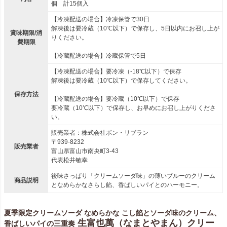
個 計15個入
【冷凍配送の場合】冷凍保管で30日
解凍後は要冷蔵（10℃以下）で保存し、5日以内にお召し上が
賞味期限/消
りください。
費期限
【冷蔵配送の場合】冷蔵保管で5日
【冷凍配送の場合】要冷凍（-18℃以下）で保存
解凍後は要冷蔵（10℃以下）で保存してください。
保存方法
【冷蔵配送の場合】要冷蔵（10℃以下）で保存
要冷蔵（10℃以下）で保存し、お早めにお召し上がりくださ
い。
販売業者：株式会社ボン・リブラン
〒939-8232
販売業者
富山県富山市南央町3-43
代表松井敏幸
後味さっぱり「クリームソーダ味」の薄いブルーのクリーム
商品説明
となめらかなさらし餡、香ばしいパイとのハーモニー。
夏季限定クリームソーダ なめらかな こし餡とソーダ味のクリーム、
生富也萬（なまとやまん）クリー
香ばしいパイの三重奏