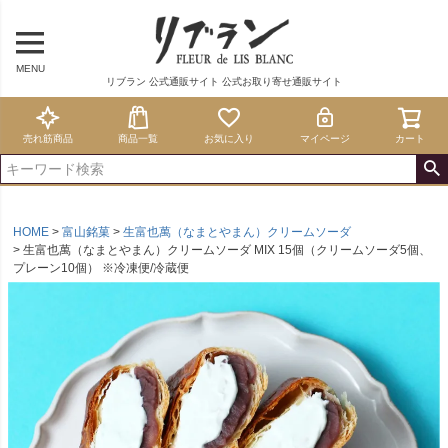
MENU
リブラン 公式通販サイト 公式お取り寄せ通販サイト
売れ筋商品
商品一覧
お気に入り
マイページ
カート
HOME
富山銘菓
生富也萬（なまとやまん）クリームソーダ
生富也萬（なまとやまん）クリームソーダ MIX 15個（クリームソーダ5個、
プレーン10個） ※冷凍便/冷蔵便