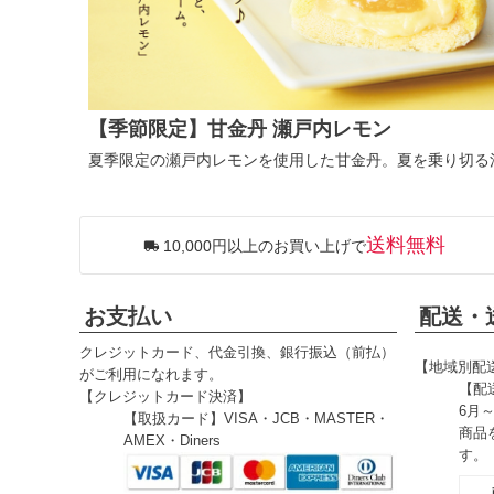
【季節限定】甘金丹 瀬戸内レモン
夏季限定の瀬戸内レモンを使用した甘金丹。夏を乗り切る
送料無料
10,000円以上のお買い上げで
お支払い
配送・
クレジットカード、代金引換、銀行振込（前払）
【地域別配
がご利用になれます。
【配
【クレジットカード決済】
6月
【取扱カード】VISA・JCB・MASTER・
商品
AMEX・Diners
す。