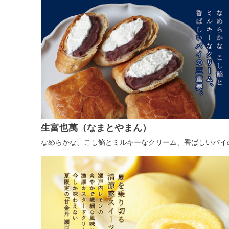
生富也萬（なまとやまん）
なめらかな、こし餡とミルキーなクリーム、香ばしいパイ