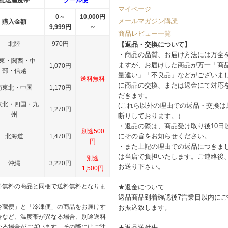
配送温度帯
クール便
マイページ
0～
10,000円
メールマガジン購読
購入金額
9,999円
～
商品レビュー一覧
北陸
970円
【返品・交換について】
・商品の品質、お届け方法には万全
東・関西・中
ますが、お届けした商品が万一「商
1,070円
部・信越
量違い」「不良品」などがございま
送料無料
に商品の交換、または返金にて対応
南東北・中国
1,170円
だきます。
東北・四国・九
(これら以外の理由での返品・交換は
1,270円
州
断りしております。）
・返品の際は、商品受け取り後10日
別途500
にその旨をお知らせください。
北海道
1,470円
円
・また上記の理由での返品につきま
は当店で負担いたします。ご連絡後
別途
沖縄
3,220円
お送り下さい。
1,500円
料無料の商品と同梱で送料無料となりま
★返金について
返品商品到着確認後7営業日以内に
冷蔵便」と「冷凍便」の商品をお届けす
お振込致します。
合など、温度帯が異なる場合、別途送料
かる場合がございます。その際にはご注
★返品送付先