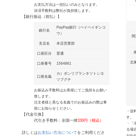
お支払方法は一括払いのみとなります。
決済手数料は弊社が負担致します。
【銀行振込（前払）】
PayPay銀行（ペイペイギンコ
銀行名
ウ）
関
支店名
本店営業部
口座区分
普通
北
口座番号
1564861
カ）ボンリブランネツトシヨ
口座名義
ツプグチ
お振込み手数料はお客様にてご負担をお願い
致します。
注文者様と異なる名義でのお振込みの際は事
前にお知らせください。
・送
【代金引換】
す。
代引き手数料：全国一律
330円（税込）
・「
る場
詳しくは
お支払い方法について
をご利用くださ
がか