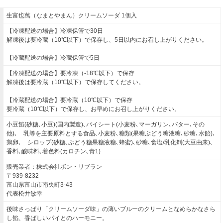
生富也萬（なまとやまん）クリームソーダ 1個入
【冷凍配送の場合】冷凍保管で30日
解凍後は要冷蔵（10℃以下）で保存し、5日以内にお召し上がりください。
【冷蔵配送の場合】冷蔵保管で5日
【冷凍配送の場合】要冷凍（-18℃以下）で保存
解凍後は要冷蔵（10℃以下）で保存してください。
【冷蔵配送の場合】要冷蔵（10℃以下）で保存
要冷蔵（10℃以下）で保存し、お早めにお召し上がりください。
小豆餡(砂糖､小豆)(国内製造)､パイシート(小麦粉､マーガリン､バター､その
他)､ 乳等を主要原料とする食品､小麦粉､糖類(果糖ぶどう糖液糖､砂糖､水飴)､
鶏卵､ シロップ(砂糖､ぶどう糖果糖液糖､蜂蜜)､砂糖､食塩/乳化剤(大豆由来)､
香料､酸味料､着色料(カロチン､青1)
販売業者：株式会社ボン・リブラン
〒939-8232
富山県富山市南央町3-43
代表松井敏幸
後味さっぱり「クリームソーダ味」の薄いブルーのクリームとなめらかなさら
し餡、香ばしいパイとのハーモニー。