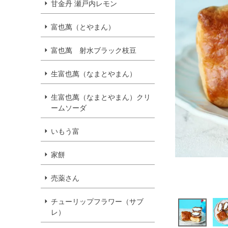
甘金丹 瀬戸内レモン
富也萬（とやまん）
富也萬 射水ブラック枝豆
生富也萬（なまとやまん）
生富也萬（なまとやまん）クリ
ームソーダ
いもう富
家餅
売薬さん
チューリップフラワー（サブ
レ）