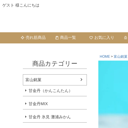
ゲスト 様こんにちは
売れ筋商品
商品一覧
お気に入り
HOME
富山銘菓
商品カテゴリー
富山銘菓
甘金丹（かんこんたん）
甘金丹MIX
甘金丹 氷見 灘浦みかん