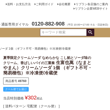
送料・お支払方法
ご利用ガイド
会社概要
リブラン各店舗のご案内
リブラン企業WEBサイト
0120-882-908
ト通販専用ダイヤル
（平日 10:00〜17:00 ※土・日定休日)
ーダ 1個 （ギフト不可・簡易梱包）※冷凍便/冷蔵便
夏季限定クリームソーダ なめらかな こし餡とソーダ味の
生富也萬（なまと
クリーム、香ばしいパイの三重奏
やまん）クリームソーダ 1個 （ギフト不可・
簡易梱包）※冷凍便/冷蔵便
商品番号
49760
クール便でお届け
¥
302
当店特別価格
税込
送料パターン
宅配便（クール便）