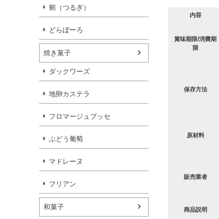
剱（つるぎ）
内容
どらぼーろ
賞味期限/消費期
限
焼き菓子
ダックワーズ
保存方法
地卵カステラ
フロマージュブッセ
原材料
ぶどう葡萄
マドレーヌ
販売業者
フリアン
和菓子
商品説明