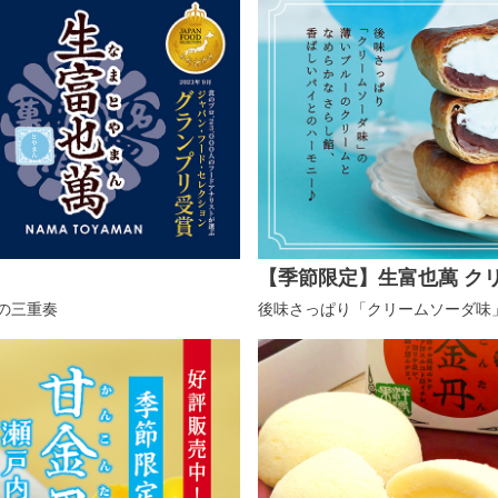
【季節限定】生富也萬 ク
の三重奏
後味さっぱり「クリームソーダ味