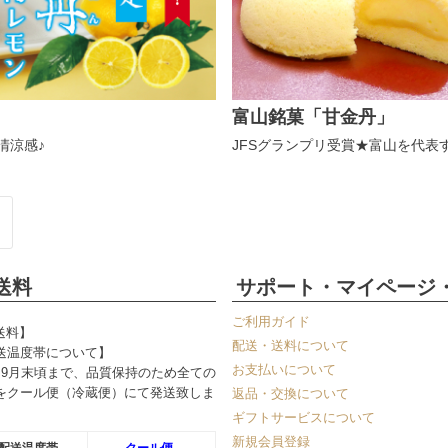
富山銘菓「甘金丹」
清涼感♪
JFSグランプリ受賞★富山を代表
送料
サポート・マイページ
ご利用ガイド
送料】
配送・送料について
送温度帯について】
お支払いについて
～9月末頃まで、品質保持のため全ての
をクール便（冷蔵便）にて発送致しま
返品・交換について
ギフトサービスについて
新規会員登録