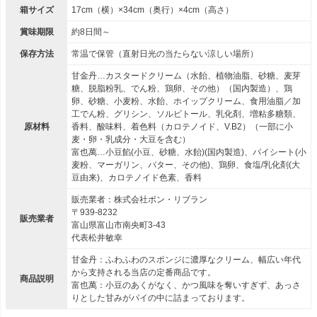
箱サイズ
17cm（横）×34cm（奥行）×4cm（高さ）
賞味期限
約8日間～
保存方法
常温で保管（直射日光の当たらない涼しい場所）
甘金丹…カスタードクリーム（水飴、植物油脂、砂糖、麦芽
糖、脱脂粉乳、でん粉、鶏卵、その他）（国内製造）、鶏
卵、砂糖、小麦粉、水飴、ホイップクリーム、食用油脂／加
工でん粉、グリシン、ソルビトール、乳化剤、増粘多糖類、
原材料
香料、酸味料、着色料（カロテノイド、V.B2）（一部に小
麦・卵・乳成分・大豆を含む）
富也萬…小豆餡(小豆、砂糖、水飴)(国内製造)、パイシート(小
麦粉、マーガリン、バター、その他)、鶏卵、食塩/乳化剤(大
豆由来)、カロテノイド色素、香料
販売業者：株式会社ボン・リブラン
〒939-8232
販売業者
富山県富山市南央町3-43
代表松井敏幸
甘金丹：ふわふわのスポンジに濃厚なクリーム、幅広い年代
から支持される当店の定番商品です。
商品説明
富也萬：小豆のあくがなく、かつ風味を奪いすぎず、あっさ
りとした甘みがパイの中に詰まっております。