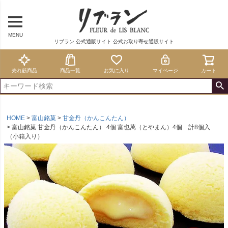
MENU
リブラン 公式通販サイト 公式お取り寄せ通販サイト
売れ筋商品
商品一覧
お気に入り
マイページ
カート
HOME
富山銘菓
甘金丹（かんこんたん）
富山銘菓 甘金丹（かんこんたん） 4個 富也萬（とやまん）4個 計8個入
（小箱入り）