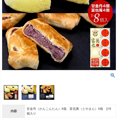
甘金丹（かんこんたん）4個、富也萬（とやまん）4個 計8
内容
個入り