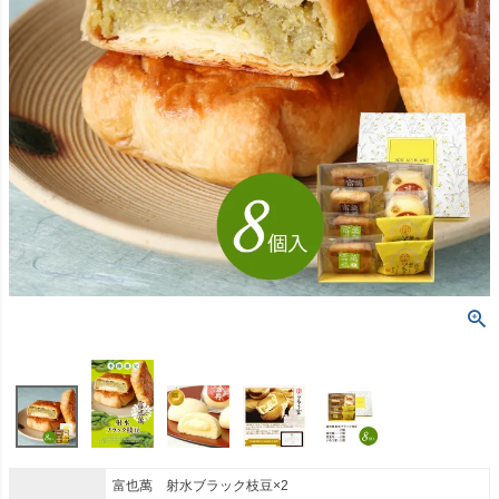
富也萬 射水ブラック枝豆×2