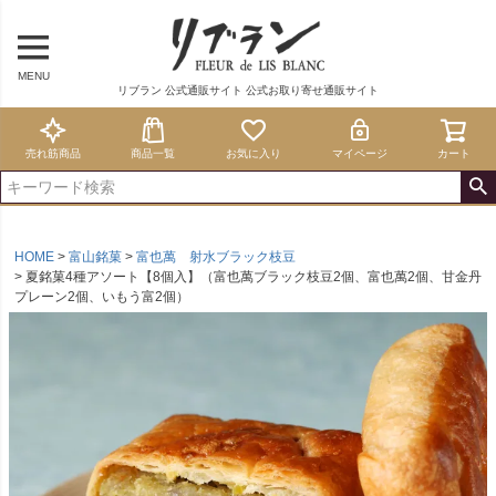
MENU
リブラン 公式通販サイト 公式お取り寄せ通販サイト
売れ筋商品
商品一覧
お気に入り
マイページ
カート
HOME
富山銘菓
富也萬 射水ブラック枝豆
夏銘菓4種アソート【8個入】（富也萬ブラック枝豆2個、富也萬2個、甘金丹
プレーン2個、いもう富2個）