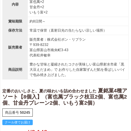
富也萬×2
内容
甘金丹×2
いもう富×2
賞味期限
約8日間～
保存方法
常温で保管（直射日光の当たらない涼しい場所）
販売業者：株式会社ボン・リブラン
〒939-8232
販売業者
富山県富山市南央町3-43
代表松井敏幸
豊かな甘味と凝縮されたコクが美味しい富山県射水市産「黒
商品説明
大豆えだまめ」で お作りした自家製ずんだ餡を香ばしいパイ
で包み焼き上げました。
夏銘菓4種ア
定番のおいしさと、夏の味わいを詰め合わせました
ソート【8個入】（富也萬ブラック枝豆2個、富也萬2
個、甘金丹プレーン2個、いもう富2個）
商品番号
50245
クール便でお届け