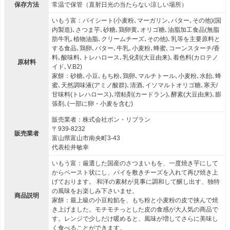
保存方法
常温で保管（直射日光の当たらない涼しい場所）
いもう富：パイシート(小麦粉､マーガリン､バター､その他)(国
内製造)､さつま芋､砂糖､鶏卵黄､オリゴ糖､油脂加工食品(無脂
肪牛乳､植物油脂､クリームチーズ､その他)､乳等を主要原料と
する食品､鶏卵､バター､牛乳､小麦粉､蜂蜜､コーンスターチ/香
料､酸味料､トレハロース､乳化剤(大豆由来)､着色料(カロテノ
原材料
イド､V.B2)
家餅：砂糖､小豆､もち粉､鶏卵､マルチトール､小麦粉､水飴､蜂
蜜､天然調味液(アミノ酸群)､清酒､イソマルトオリゴ糖､寒天/
甘味料(トレハロース)､増粘剤(カードラン)､酵素(大豆由来)､膨
張剤､(一部に卵・小麦を含む)
販売業者：株式会社ボン・リブラン
〒939-8232
販売業者
富山県富山市南央町3-43
代表松井敏幸
いもう富：厳選した国産のさつまいもを、一度焼き芋にして
からペースト状にし、パイを敷きチーズを入れて再び焼き上
げております。 和洋の素材が見事に調和して醸し出す、独特
の風味をお楽しみ下さいませ。
商品説明
家餅：最上級の小豆粒餡を、もち粉と小麦粉の皮で挟んで焼
き上げました。モチモチっとした皮の食感が大人気の商品で
す。レンジで少しだけ暖めると、風味が増してさらに美味し
く食べることができます。