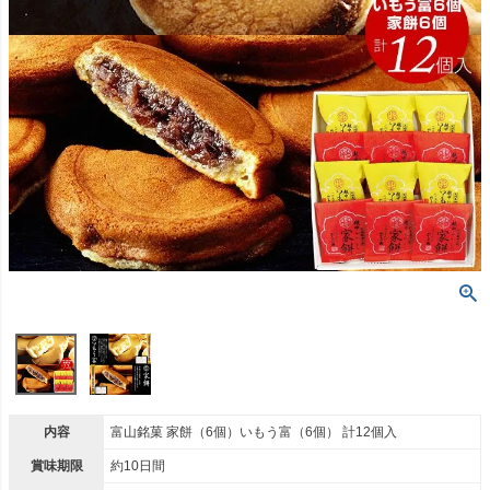
内容
富山銘菓 家餅（6個）いもう富（6個） 計12個入
賞味期限
約10日間