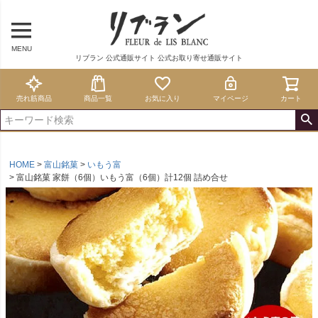
MENU
リブラン 公式通販サイト 公式お取り寄せ通販サイト
売れ筋商品
商品一覧
お気に入り
マイページ
カート
HOME
富山銘菓
いもう富
富山銘菓 家餅（6個）いもう富（6個）計12個 詰め合せ