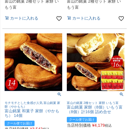
富山の銘菓 2種セット 家餅 い
富山の銘菓 2種セット 家餅 い
もう富
もう富
カートに入れる
カートに入れる
モチモチとした食感が人気 富山銘菓 家
富山の銘菓 2種セット 家餅 いもう富
餅（やかもち）
富山銘菓 家餅（8個）いもう富
富山銘菓 和菓子 家餅（やかも
（8個）計16個 詰め合せ
ち） 14個
クール便でお届け
クール便でお届け
当店特別価格
¥
4,179
税込