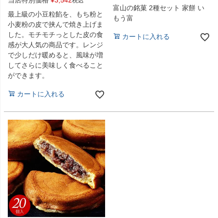
当店特別価格
¥
3,542
税込
富山の銘菓 2種セット 家餅 い
最上級の小豆粒餡を、もち粉と
もう富
小麦粉の皮で挟んで焼き上げま
した。モチモチっとした皮の食
カートに入れる
感が大人気の商品です。レンジ
で少しだけ暖めると、風味が増
してさらに美味しく食べること
ができます。
カートに入れる