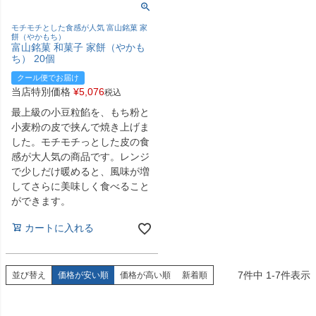
モチモチとした食感が人気 富山銘菓 家
餅（やかもち）
富山銘菓 和菓子 家餅（やかも
ち） 20個
クール便でお届け
当店特別価格
¥
5,076
税込
最上級の小豆粒餡を、もち粉と
小麦粉の皮で挟んで焼き上げま
した。モチモチっとした皮の食
感が大人気の商品です。レンジ
で少しだけ暖めると、風味が増
してさらに美味しく食べること
ができます。
カートに入れる
7
件中
1
-
7
件表示
並び替え
価格が安い順
価格が高い順
新着順