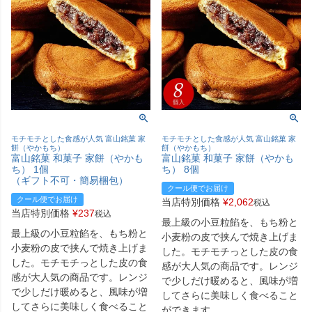
モチモチとした食感が人気 富山銘菓 家
モチモチとした食感が人気 富山銘菓 家
餅（やかもち）
餅（やかもち）
富山銘菓 和菓子 家餅（やかも
富山銘菓 和菓子 家餅（やかも
ち） 1個
ち） 8個
（ギフト不可・簡易梱包）
クール便でお届け
クール便でお届け
当店特別価格
¥
2,062
税込
当店特別価格
¥
237
税込
最上級の小豆粒餡を、もち粉と
最上級の小豆粒餡を、もち粉と
小麦粉の皮で挟んで焼き上げま
小麦粉の皮で挟んで焼き上げま
した。モチモチっとした皮の食
した。モチモチっとした皮の食
感が大人気の商品です。レンジ
感が大人気の商品です。レンジ
で少しだけ暖めると、風味が増
で少しだけ暖めると、風味が増
してさらに美味しく食べること
してさらに美味しく食べること
ができます。