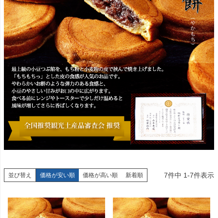
7
件中
1
-
7
件表示
並び替え
価格が安い順
価格が高い順
新着順