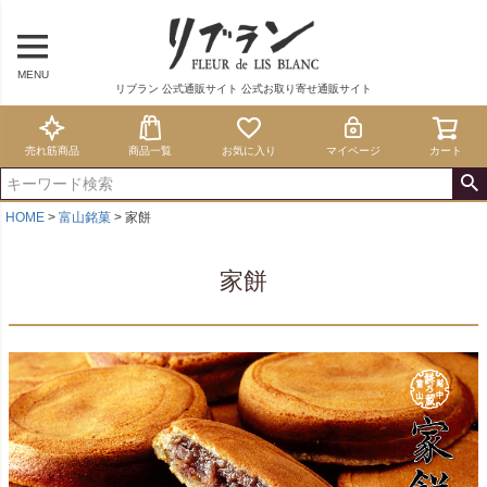
MENU
リブラン 公式通販サイト 公式お取り寄せ通販サイト
売れ筋商品
商品一覧
お気に入り
マイページ
カート
HOME
富山銘菓
家餅
家餅